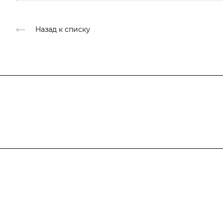
Назад к списку
Подписывайтесь
на новости и ак
Компания
Каталог
Новости VK
Котлеты, пельмени и с