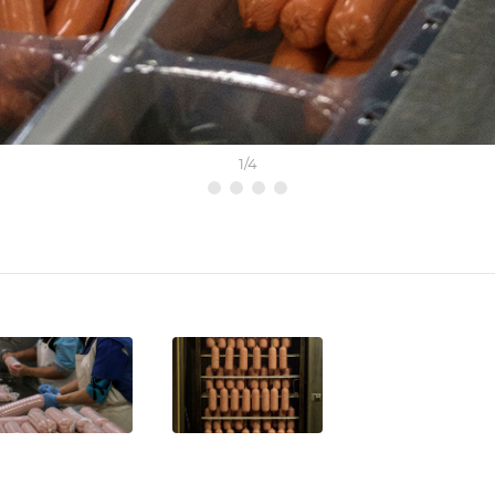
1
/
4