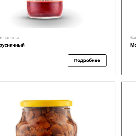
 и напитки
Ба
русничный
Мо
Подробнее