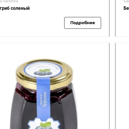
 и напитки
Ба
гриб соленый
Бе
Подробнее