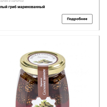
калея и напитки
лый гриб маринованный
Подробнее