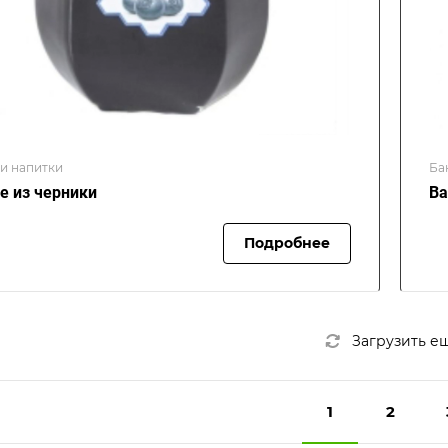
 и напитки
Ба
е из черники
Ва
Подробнее
Загрузить е
1
2