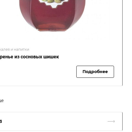
калея и напитки
ренье из сосновых шишек
Подробнее
ще
3