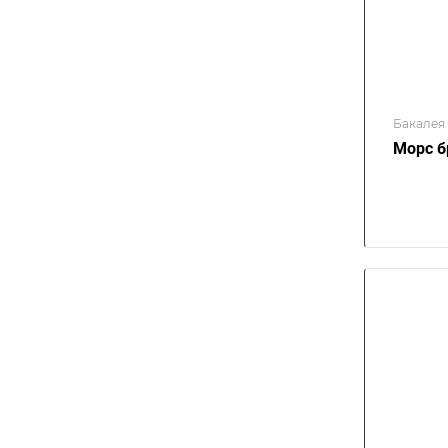
Бакалея
Морс б