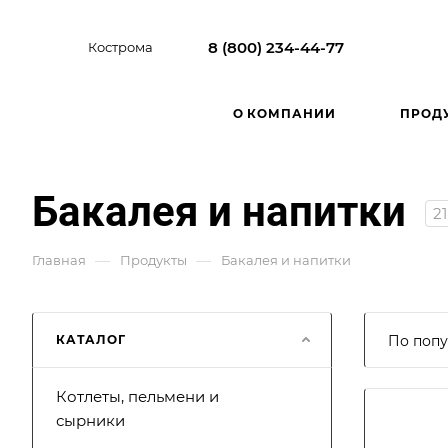
8 (800) 234-44-77
Кострома
О КОМПАНИИ
ПРОД
Бакалея и напитки
21
—
—
Главная
Продукты
Бакалея и напитки
КАТАЛОГ
По попу
Котлеты, пельмени и
сырники