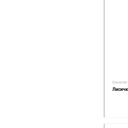
Бакалея
Лисичк