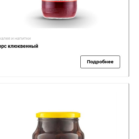
калея и напитки
рс клюквенный
Подробнее