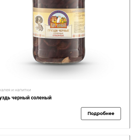
калея и напитки
уздь черный соленый
Подробнее