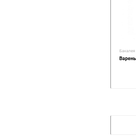
Бакалея
Варень