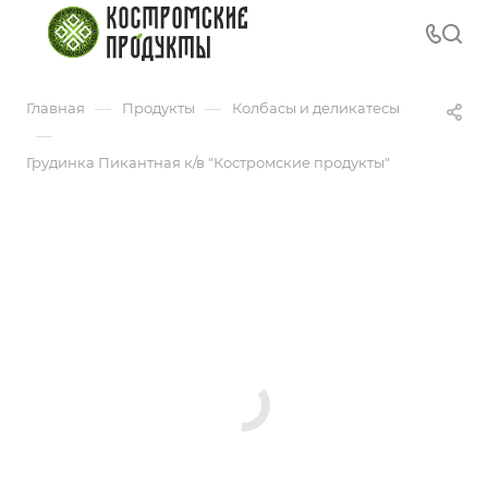
—
—
Главная
Продукты
Колбасы и деликатесы
—
Грудинка Пикантная к/в "Костромские продукты"