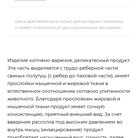
согласно упитанности животного. Благодаря
прослойкам жировой и мышечной ткани
продукт имеет сочную консистенцию,
Цена действительна только для интернет-магазина
приятный внешний вид. За счет введения
и может отличаться от цен в розничных магазинах
рассолов под высоким давлением во внутрь
мышц (инъецирование) продукт приобретает
насыщенный вкус, сочность, далее проходят
процессы массирования и созревания кусков
Изделие копчено-вареное, деликатесный продукт.
под вакуумом и только через 12-24 часа
Эта часть выделяется с грудо-реберной части
продукт направляется на термообработку, где
проходит процесс обжарки, варки, копчения.
свиных полутуш (с ребер до паховой части), имеет
Копчение проходит горячим способом при
прослойки мышечной и жировой ткани в
температуре 80*С. После копчения продукт
естественном соотношении согласно упитанности
приобретает красивый, аппетитный вид.
животного. Благодаря прослойкам жировой и
1. 100% натуральные мясные продукты
мышечной ткани продукт имеет сочную
2. Копчение натуральным дымом (ольха/
консистенцию, приятный внешний вид. За счет
бук)
введения рассолов под высоким давлением во
3. Удобная вакуумная упаковка от 0,2 до
внутрь мышц (инъецирование) продукт
0,35 г, что позволяет сохранить продукт и
приобретает насыщенный вкус, сочность, далее