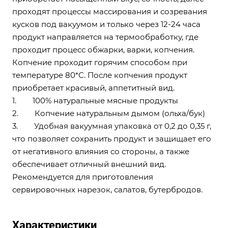
защищает его от негативного влияния со
проходят процессы массирования и созревания
стороны, а также обеспечивает отличный
кусков под вакуумом и только через 12-24 часа
внешний вид.
продукт направляется на термообработку, где
Рекомендуется для приготовления
сервировочных нарезок, салатов,
проходит процесс обжарки, варки, копчения.
бутербродов.
Копчение проходит горячим способом при
температуре 80*С. После копчения продукт
приобретает красивый, аппетитный вид.
1. 100% натуральные мясные продукты
2. Копчение натуральным дымом (ольха/бук)
3. Удобная вакуумная упаковка от 0,2 до 0,35 г,
что позволяет сохранить продукт и защищает его
от негативного влияния со стороны, а также
обеспечивает отличный внешний вид.
Рекомендуется для приготовления
сервировочных нарезок, салатов, бутербродов.
Характеристики