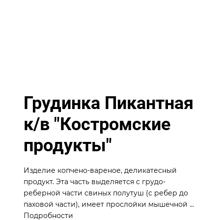
Грудинка Пикантная
к/в "Костромские
продукты"
Изделие копчено-вареное, деликатесный
продукт. Эта часть выделяется с грудо-
реберной части свиных полутуш (с ребер до
паховой части), имеет прослойки мышечной и
жировой ткани в естественном соотношении
Подробности