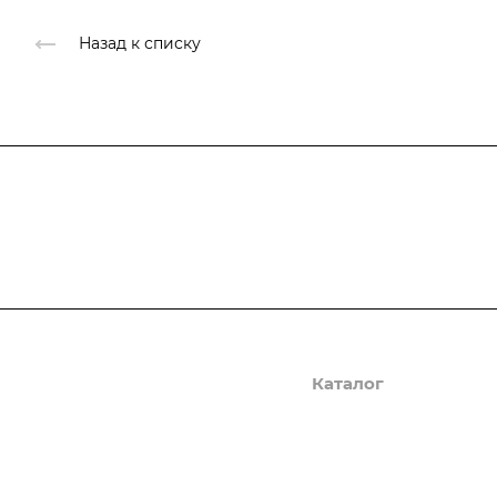
Назад к списку
Подписывайтесь
на новости и ак
Компания
Каталог
Новости VK
Котлеты, пельмени и с
Работа
Бакалея и напитки