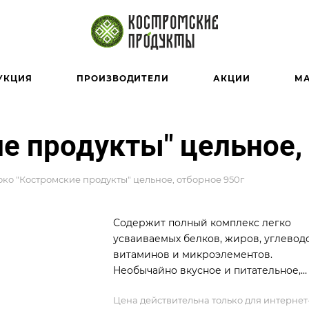
УКЦИЯ
ПРОИЗВОДИТЕЛИ
АКЦИИ
М
е продукты" цельное, 
ко "Костромские продукты" цельное, отборное 950г
Содержит полный комплекс легко
усваиваемых белков, жиров, углеводо
витаминов и микроэлементов.
Необычайно вкусное и питательное,
полностью сохранившее все свои
Цена действительна только для интернет
полезные свойства.