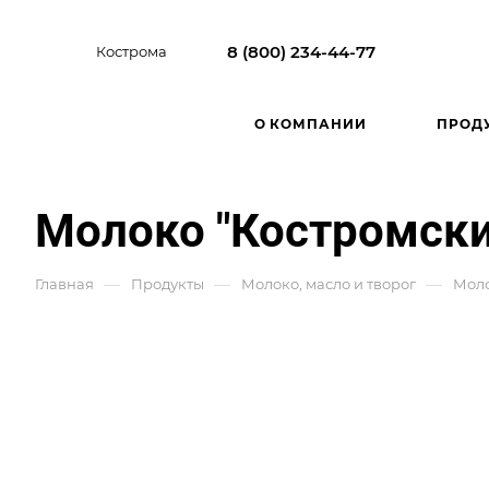
8 (800) 234-44-77
Кострома
О КОМПАНИИ
ПРОД
Молоко "Костромски
—
—
—
Главная
Продукты
Молоко, масло и творог
Моло