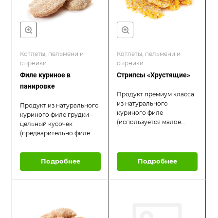
макаронными изделиями,
гарнирами или
с соусом или без.
макаронными изделиями,
с соусом или без.
Котлеты, пельмени и
Котлеты, пельмени и
сырники
сырники
Филе куриное в
Стрипсы «Хрустящие»
панировке
Продукт премиум класса
из натурального
Продукт из натурального
куриного филе
куриного филе грудки -
(используется малое
цельный кусочек
куриное филе грудки) -
(предварительно филе
цельный кусочек в виде
массируется и
длинный тонких
отбивается) -
ломтиков -
запанированный в
Подробнее
Подробнее
запанированный в
сухарях. Нежное сочное
кукурузных хлопьях. Для
мясо. В процессе
приготовления льезона
обжаривания
используется
раскрывается аромат
минеральная вода, лук,
чеснока. Подавать с
чеснок, черный перец и
овощными, крупяными