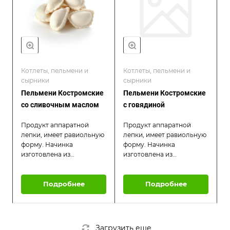
соусом.
Котлеты, пельмени и
Котлеты, пельмени и
сырники
сырники
Пельмени Костромские
Пельмени Костромские
со сливочным маслом
с говядиной
Продукт аппаратной
Продукт аппаратной
лепки, имеет равиольную
лепки, имеет равиольную
форму. Начинка
форму. Начинка
изготовлена из
изготовлена из
смешанного фарша -
смешанного фарша -
говядина и курица, с
говядина и курица, с
добавлением свежего
Подробнее
добавлением свежего
Подробнее
чеснока и лука. При варке
чеснока и лука. При варке
начинка образует
начинка образует
плотный, мягкий комочек,
плотный, мягкий комочек,
начинка сочная, продукт
начинка сочная, продукт
Загрузить еще