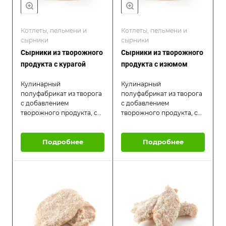
Котлеты, пельмени и
Котлеты, пельмени и
сырники
сырники
Сырники из творожного
Сырники из творожного
продукта с курагой
продукта с изюмом
Кулинарный
Кулинарный
полуфабрикат из творога
полуфабрикат из творога
с добавлением
с добавлением
творожного продукта, с
творожного продукта, с
натуральной курагой.
натуральным изюмом без
Продукт имеет мягкую
косточки. Продукт имеет
консистенцию и
Подробнее
мягкую консистенцию и
Подробнее
приятный ваниальный
приятный ваниальный
аромат. Рекомендуется
аромат. Рекомендуется
употреблять после
употреблять после
приготволения в
приготволения в
остывшем виде со
остывшем виде со
сладкими соусами,
сладкими соусами,
сгущенным молоком,
сгущенным молоком,
джемом
джемом