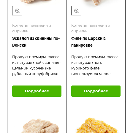
Котлеты, пельмени и
Котлеты, пельмени и
сырники
сырники
Эскалоп из свинины по-
Филе по царски в
Венски
панировке
Продукт премиум класса
Продукт премиум класса
из натуральной свинины -
из натурального
цельный кусочек (не
куриного филе
рубленый полуфабрикат)
(используется малое
, предварительно
филе грудки)- цельный
массированный и
кусочек -
отбитый - в хрустящей
Подробнее
запанированный в смеси
Подробнее
панировке из сухарей.
кукурузной панировки и
Нежное сочное мясо. В
панировочных сухарей .
процессе обжаривания
Нежное сочное мясо. В
раскрывается аромат
процессе обжаривания
чеснока. Подавать с
раскрывается аромат
овощными, крупяными
чеснока. Подавать с
гарнирами или
овощными, крупяными